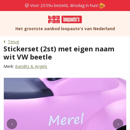
Voor 23:59u besteld, dinsdag in huis!
Het grootste aanbod loopauto's van Nederland
Terug
Stickerset (2st) met eigen naam
wit VW beetle
Merk:
Bandits & Angels
‹
›