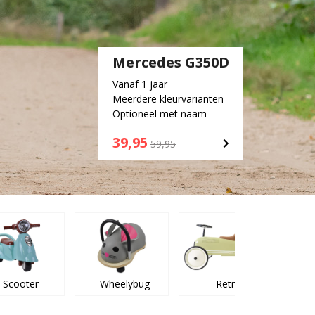
Mercedes G350D
Vanaf 1 jaar
Meerdere kleurvarianten
Optioneel met naam
39,95
59,95
Scooter
Wheelybug
Retro
Na