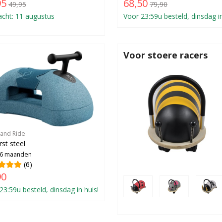
95
68,50
49,95
79,90
cht: 11 augustus
Voor 23:59u besteld, dinsdag in
Voor stoere racers
 and Ride
rst steel
 6 maanden
(6)
90
23:59u besteld, dinsdag in huis!