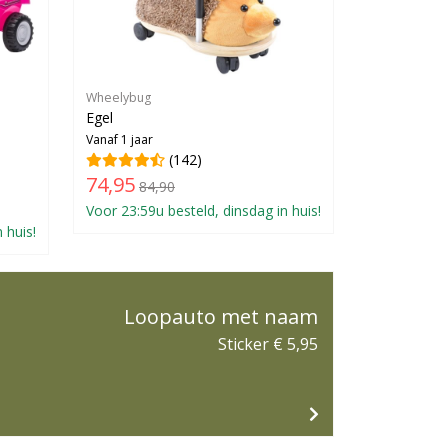
Wheelybug
Egel
Vanaf 1 jaar
(142)
74,95
84,90
Voor 23:59u besteld, dinsdag in huis!
 huis!
Loopauto met naam
Sticker € 5,95