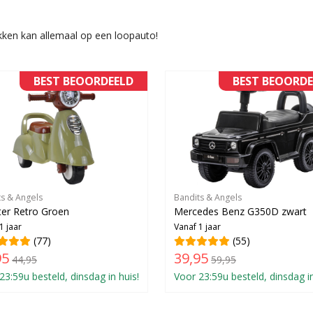
ken kan allemaal op een loopauto!
BEST BEOORDEELD
BEST BEOORDE
ts & Angels
Bandits & Angels
er Retro Groen
Mercedes Benz G350D zwart
1 jaar
Vanaf 1 jaar
(77)
(55)
95
39,95
44,95
59,95
23:59u besteld, dinsdag in huis!
Voor 23:59u besteld, dinsdag in