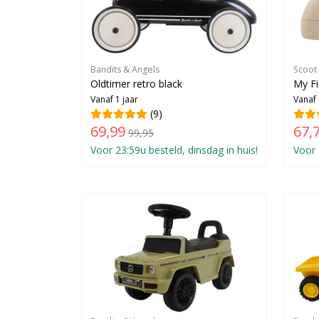
Bandits & Angels
Scoot
Oldtimer retro black
My Fi
Vanaf 1 jaar
Vanaf
(9)
69,99
67,
99,95
Voor 23:59u besteld, dinsdag in huis!
Voor 