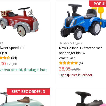
POPUL
ra
Bandits & Angels
dweer Speedster
New Holland T7 tractor met
aanhanger blauw
1 jaar
(34)
Vanaf 1 jaar
,00
(4)
129,00
38,95
54,95
23:59u besteld, dinsdag in huis!
Tijdelijk niet leverbaar
BEST BEOORDEELD