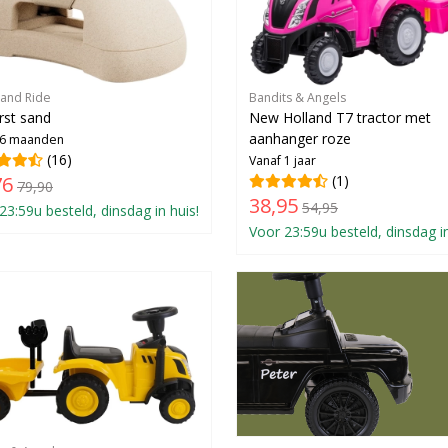
 and Ride
Bandits & Angels
rst sand
New Holland T7 tractor met
aanhanger roze
 6 maanden
(16)
Vanaf 1 jaar
76
(1)
79,90
38,95
54,95
23:59u besteld, dinsdag in huis!
Voor 23:59u besteld, dinsdag in