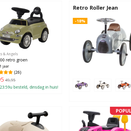
Retro Roller Jean
-18%
ts & Angels
500 retro groen
1 jaar
(26)
95
49,95
23:59u besteld, dinsdag in huis!
POPUL