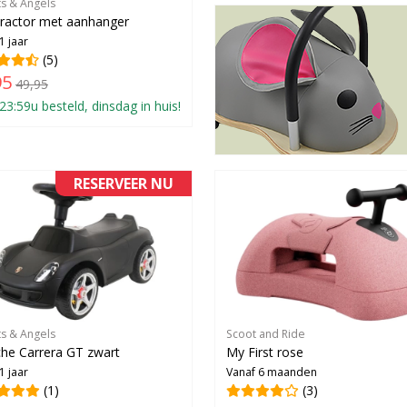
ts & Angels
ractor met aanhanger
1 jaar
(5)
95
49,95
23:59u besteld, dinsdag in huis!
RESERVEER NU
ts & Angels
Scoot and Ride
he Carrera GT zwart
My First rose
1 jaar
Vanaf 6 maanden
(1)
(3)