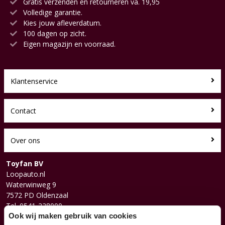
Gratis verzenden en retourneren va. 19,95
Volledige garantie.
Kies jouw afleverdatum.
100 dagen op zicht.
Eigen magazijn en voorraad.
Klantenservice
Contact
Over ons
Toyfan BV
Loopauto.nl
Waterwinweg 9
7572 PD Oldenzaal
Tel. 0541-228000
Facebook
Ook wij maken gebruik van cookies