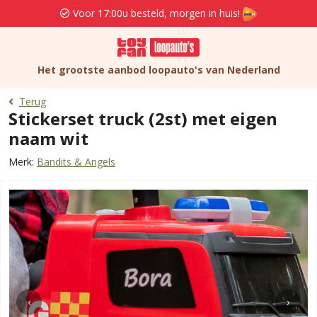
Voor 17:00u besteld, morgen in huis!
Het grootste aanbod loopauto's van Nederland
Terug
Stickerset truck (2st) met eigen
naam wit
Merk:
Bandits & Angels
‹
›