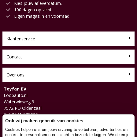
Kies jouw afleverdatum.
100 dagen op zicht.
Eigen magazijn en voorraad.
Klantenservice
Contact
Over ons
Toyfan BV
Loopauto.nl
Waterwinweg 9
7572 PD Oldenzaal
Tel. 0541-228000
Facebook
Ook wij maken gebruik van cookies
Instagram
Cookies helpen ons om jouw ervaring te verbeteren, advertenties en
content te personaliseren en inzicht in bezoek te krijgen. We delen je