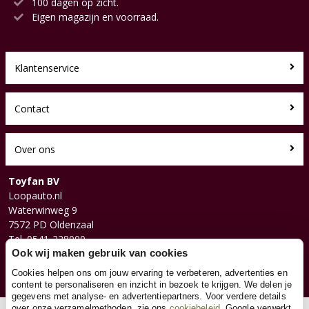
100 dagen op zicht.
Eigen magazijn en voorraad.
Klantenservice
Contact
Over ons
Toyfan BV
Loopauto.nl
Waterwinweg 9
7572 PD Oldenzaal
Tel. 0541-228000
Facebook
Ook wij maken gebruik van cookies
Instagram
Cookies helpen ons om jouw ervaring te verbeteren, advertenties en
content te personaliseren en inzicht in bezoek te krijgen. We delen je
gegevens met analyse- en advertentiepartners. Voor verdere details
over onze verzamelmethoden, zie ons
cookiebeleid
. Google verwerkt