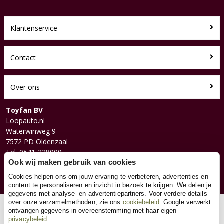
Klantenservice
Contact
Over ons
Toyfan BV
Loopauto.nl
Waterwinweg 9
7572 PD Oldenzaal
Tel. 0541-228000
Facebook
Ook wij maken gebruik van cookies
Instagram
Cookies helpen ons om jouw ervaring te verbeteren, advertenties en
content te personaliseren en inzicht in bezoek te krijgen. We delen je
gegevens met analyse- en advertentiepartners. Voor verdere details
over onze verzamelmethoden, zie ons
cookiebeleid
. Google verwerkt
© 2026 Toyfan BV
ontvangen gegevens in overeenstemming met haar eigen
privacybeleid
Algemene voorwaarden
Disclaimer
Privacy
Cookies