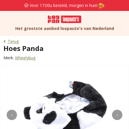
Voor 17:00u besteld, morgen in huis!
Het grootste aanbod loopauto's van Nederland
Terug
Hoes Panda
Merk:
Wheelybug
‹
›