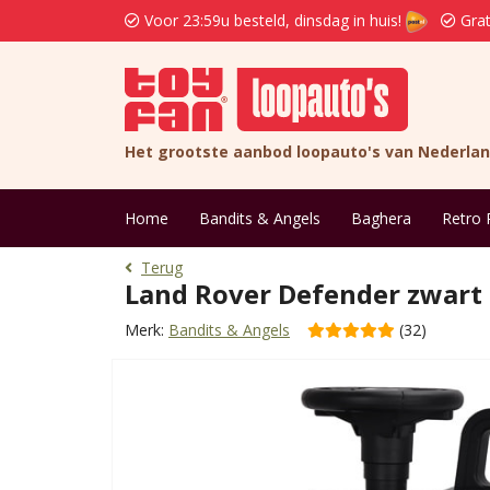
Voor 23:59u besteld, dinsdag in huis!
Grat
Het grootste aanbod loopauto's van Nederla
Home
Bandits & Angels
Baghera
Retro 
Terug
Land Rover Defender zwart
Merk:
Bandits & Angels
(32)