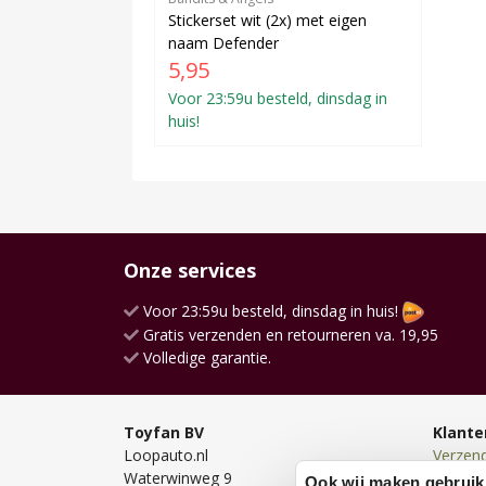
Stickerset wit (2x) met eigen
naam Defender
5,95
Voor 23:59u besteld, dinsdag in
huis!
Onze services
Voor 23:59u besteld, dinsdag in huis!
Gratis verzenden en retourneren va. 19,95
Volledige garantie.
Toyfan BV
Klante
Loopauto.nl
Verzen
Waterwinweg 9
Bezorg
Ook wij maken gebruik