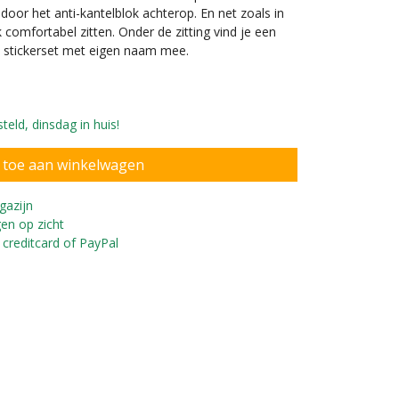
ig door het anti-kantelblok achterop. En net zoals in
 comfortabel zitten. Onder de zitting vind je een
n stickerset met eigen naam mee.
eld, dinsdag in huis!
gazijn
en op zicht
 creditcard of PayPal
 maanden en 80 cm lang