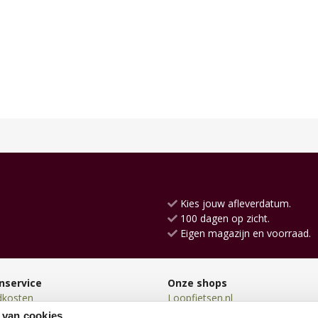
Kies jouw afleverdatum.
100 dagen op zicht.
Eigen magazijn en voorraad.
nservice
Onze shops
dkosten
Loopfietsen.nl
en
Driewielers.nl
 van cookies