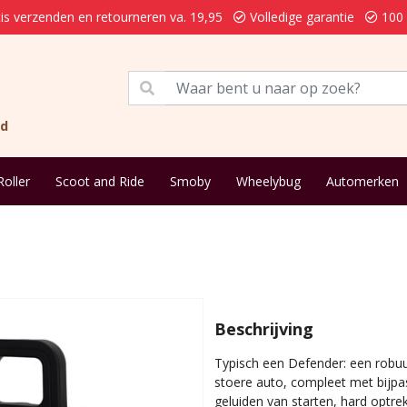
is verzenden en retourneren va. 19,95
Volledige garantie
100 
nd
Roller
Scoot and Ride
Smoby
Wheelybug
Automerken
Beschrijving
Typisch een Defender: een robuus
stoere auto, compleet met bijpa
geluiden van starten, hard optr