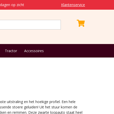
dagen op zicht
Klantenservice
Tractor
Accessoires
te uitstraling en het hoekige profiel. Een hele
ssende stoere geluiden! Uit het stuur komen de
ekken en remmen. Deze zwarte loopauto staat heel