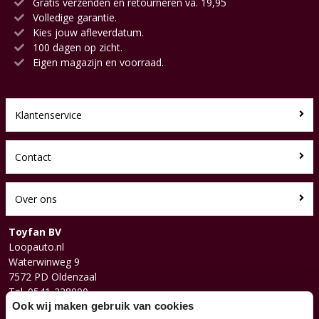
Gratis verzenden en retourneren va. 19,95
Volledige garantie.
Kies jouw afleverdatum.
100 dagen op zicht.
Eigen magazijn en voorraad.
Klantenservice
Contact
Over ons
Toyfan BV
Loopauto.nl
Waterwinweg 9
7572 PD Oldenzaal
Tel. 0541-228000
Facebook
Ook wij maken gebruik van cookies