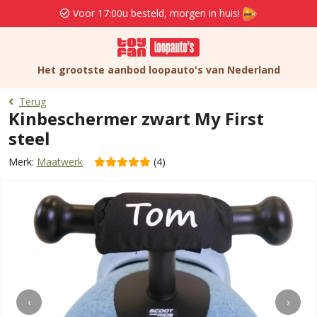
Voor 17:00u besteld, morgen in huis!
Het grootste aanbod loopauto's van Nederland
Terug
Kinbeschermer zwart My First
steel
Merk:
Maatwerk
(4)
‹
›