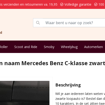
is verzenden en retourneren va. 19,95
Volledige garantie
100 
nd
Roller
Scoot and Ride
Smoby
Wheelybug
Automerken
gen naam Mercedes Benz C-klasse zwar
Beschrijving
Wil je aan iedereen laten weten
zwarte loopauto is? Bestel dan 
10 karakters. In de set zitten tw