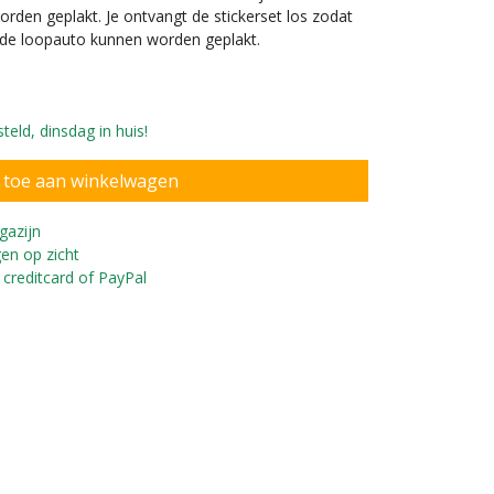
rden geplakt. Je ontvangt de stickerset los zodat
op de loopauto kunnen worden geplakt.
eld, dinsdag in huis!
gazijn
en op zicht
 creditcard of PayPal
des Benz C-klasse zwart