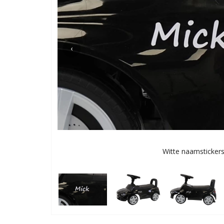
‹
Witte naamsticker