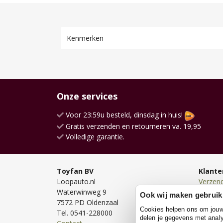
Kenmerken
Onze services
Voor 23:59u besteld, dinsdag in huis!
Gratis verzenden en retourneren va. 19,95
Volledige garantie.
Toyfan BV
Klante
Loopauto.nl
Verzen
Waterwinweg 9
Bezorg
Ook wij maken gebruik
7572 PD Oldenzaal
Bestell
Cookies helpen ons om jouw e
Tel. 0541-228000
Betale
delen je gegevens met analy