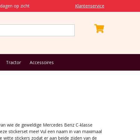
dagen op zicht
Klantenservice
Tractor
Accessoires
t
 van wie de geweldige Mercedes Benz C-klasse
deze stickerset mee! Vul een naam in van maximaal
ee witte stickers zodat er aan beide zijden van de