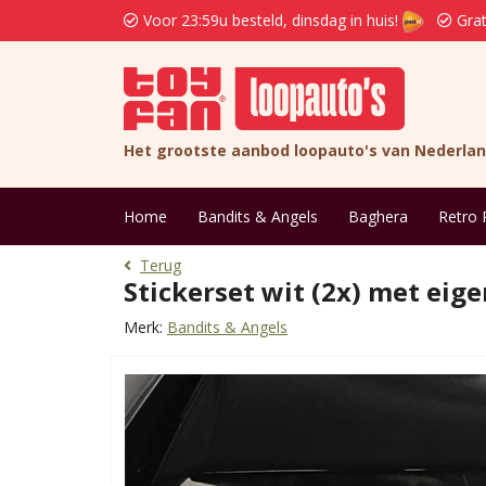
Voor 23:59u besteld, dinsdag in huis!
Grat
Het grootste aanbod loopauto's van Nederla
Home
Bandits & Angels
Baghera
Retro 
Terug
Stickerset wit (2x) met ei
Merk:
Bandits & Angels