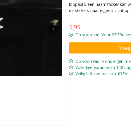
loopauto een naamsticker kan wo
de stickers naar eigen inzicht 
5,95
›
Op voorraad. Voor 23:59u best
Op voorraad in ons eigen ma
Volledige garantie en 100 dag
Veilig betalen met o.a. iDEAL,
s
Voor de Merce