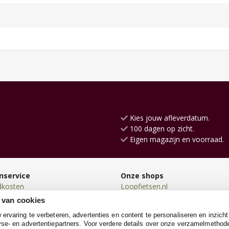
Kies jouw afleverdatum.
100 dagen op zicht.
Eigen magazijn en voorraad.
nservice
Onze shops
dkosten
Loopfietsen.nl
en
Driewielers.nl
 van cookies
en
Loopwagens.nl
rvaring te verbeteren, advertenties en content te personaliseren en inzicht
n
SpeeltentXL.nl
se- en advertentiepartners. Voor verdere details over onze verzamelmethod