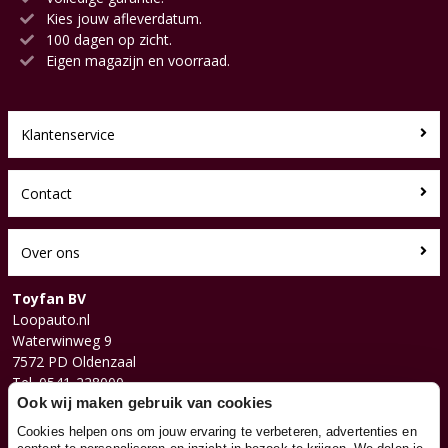
Kies jouw afleverdatum.
100 dagen op zicht.
Eigen magazijn en voorraad.
Klantenservice
Contact
Over ons
Toyfan BV
Loopauto.nl
Waterwinweg 9
7572 PD Oldenzaal
Tel. 0541-228000
Facebook
Ook wij maken gebruik van cookies
Instagram
Cookies helpen ons om jouw ervaring te verbeteren, advertenties en