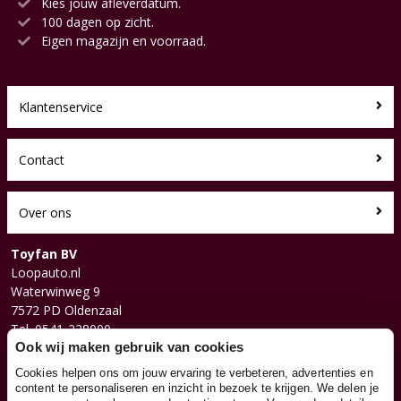
Kies jouw afleverdatum.
100 dagen op zicht.
Eigen magazijn en voorraad.
Klantenservice
Contact
Over ons
Toyfan BV
Loopauto.nl
Waterwinweg 9
7572 PD Oldenzaal
Tel. 0541-228000
Facebook
Ook wij maken gebruik van cookies
Instagram
Cookies helpen ons om jouw ervaring te verbeteren, advertenties en
content te personaliseren en inzicht in bezoek te krijgen. We delen je