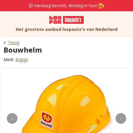
Vandaag besteld, dinsdag in huis!
Het grootste aanbod loopauto's van Nederland
Terug
Bouwhelm
Merk:
Bigjigs
‹
›