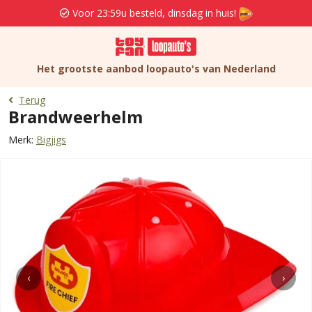
Voor 23:59u besteld, dinsdag in huis!
Het grootste aanbod loopauto's van Nederland
Terug
Brandweerhelm
Merk:
Bigjigs
‹
›