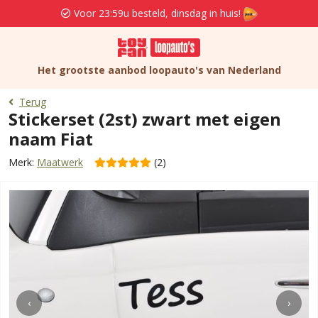
Voor 23:59u besteld, dinsdag in huis!
Het grootste aanbod loopauto's van Nederland
Terug
Stickerset (2st) zwart met eigen
naam Fiat
Merk:
Maatwerk
(2)
‹
›