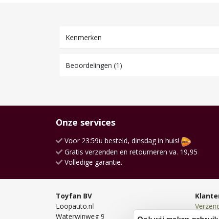
Kenmerken
Beoordelingen (1)
Onze services
Voor 23:59u besteld, dinsdag in huis!
Gratis verzenden en retourneren va. 19,95
Volledige garantie.
Toyfan BV
Klante
Loopauto.nl
Verzen
Waterwinweg 9
Bezorg