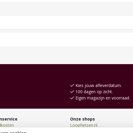
Kies jouw afleverdatum.
100 dagen op zicht.
Eigen magazijn en voorraad.
nservice
Onze shops
dkosten
Loopfietsen.nl
en
Driewielers.nl