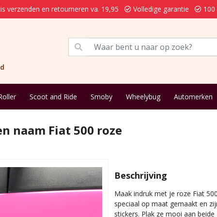
is verzenden en retourneren va. 19,95
Volledige garantie
100 
nd
Roller
Scoot and Ride
Smoby
Wheelybug
Automerken
gen naam Fiat 500 roze
Beschrijving
Maak indruk met je roze Fiat 500
speciaal op maat gemaakt en zijn
stickers. Plak ze mooi aan beide 