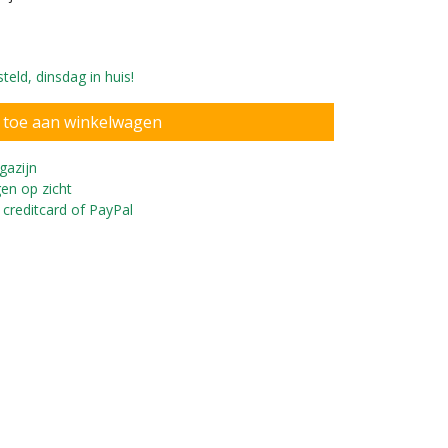
eld, dinsdag in huis!
gazijn
en op zicht
 creditcard of PayPal
 af met de optionele naamsticker.