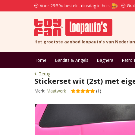
Voor 23:59u besteld, dinsdag in huis!
Grat
Het grootste aanbod loopauto's van Nederla
Home
Bandits & Angels
Baghera
Retro 
Terug
Stickerset wit (2st) met ei
Merk:
Maatwerk
(1)