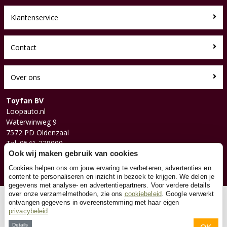
Klantenservice
Contact
Over ons
Toyfan BV
Loopauto.nl
Waterwinweg 9
7572 PD Oldenzaal
Tel. 0541-228000
Facebook
Ook wij maken gebruik van cookies
Instagram
Cookies helpen ons om jouw ervaring te verbeteren, advertenties en
content te personaliseren en inzicht in bezoek te krijgen. We delen je
gegevens met analyse- en advertentiepartners. Voor verdere details
over onze verzamelmethoden, zie ons
cookiebeleid
. Google verwerkt
© 2026 Toyfan BV
ontvangen gegevens in overeenstemming met haar eigen
privacybeleid
Algemene voorwaarden
Disclaimer
Privacy
Cookies
Details