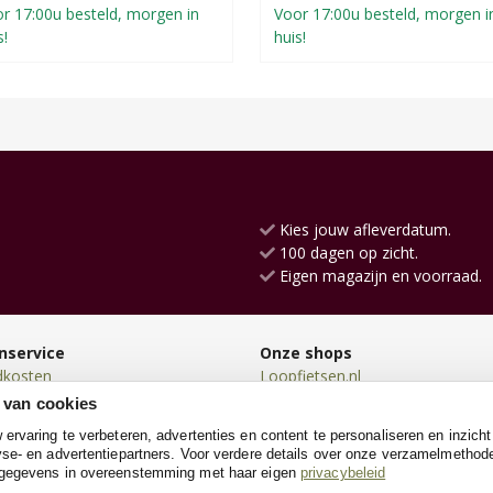
r 17:00u besteld, morgen in
Voor 17:00u besteld, morgen i
s!
huis!
Kies jouw afleverdatum.
100 dagen op zicht.
Eigen magazijn en voorraad.
nservice
Onze shops
dkosten
Loopfietsen.nl
en
Driewielers.nl
 van cookies
en
Loopwagens.nl
rvaring te verbeteren, advertenties en content te personaliseren en inzicht
n
SpeeltentXL.nl
se- en advertentiepartners. Voor verdere details over onze verzamelmethod
neren
Poppenwagen.nl
 gegevens in overeenstemming met haar eigen
privacybeleid
e
Poppenhuis.nl