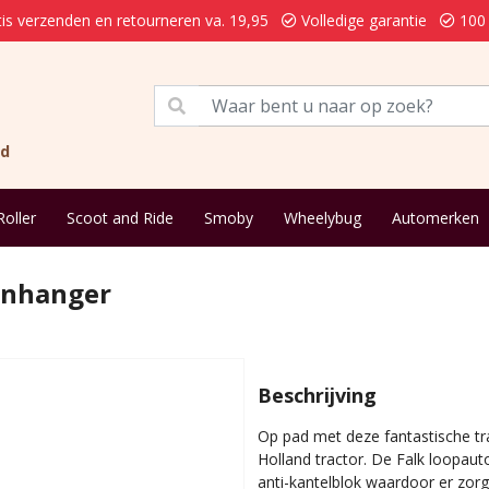
is verzenden en retourneren va. 19,95
Volledige garantie
100 
nd
Roller
Scoot and Ride
Smoby
Wheelybug
Automerken
anhanger
Beschrijving
Op pad met deze fantastische t
Holland tractor. De Falk loopauto
anti-kantelblok waardoor er zor