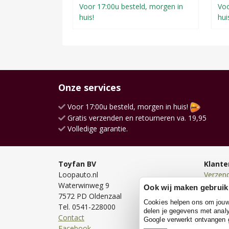
Voor 17:00u besteld, morgen in
Voo
huis!
hui
Onze services
Voor 17:00u besteld, morgen in huis!
Gratis verzenden en retourneren va. 19,95
Volledige garantie.
Toyfan BV
Klante
Loopauto.nl
Verzen
Waterwinweg 9
Bezorg
Ook wij maken gebruik
7572 PD Oldenzaal
Bestell
Cookies helpen ons om jouw e
Tel. 0541-228000
Betale
delen je gegevens met analy
Contact
Retour
Google verwerkt ontvangen
Facebook
Garanti