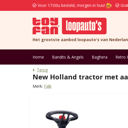
Voor 17:00u besteld, morgen in huis!
Grat
Het grootste aanbod loopauto's van Nederla
Home
Bandits & Angels
Baghera
Retro 
Terug
New Holland tractor met a
Merk:
Falk