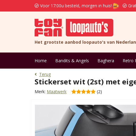
Voor 17:00u besteld, morgen in huis!
Grat
Het grootste aanbod loopauto's van Nederla
Home
Bandits & Angels
Baghera
Retro 
Terug
Stickerset wit (2st) met ei
Merk:
Maatwerk
(2)