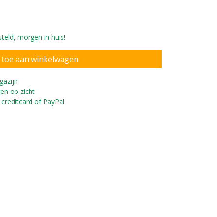
teld, morgen in huis!
gazijn
en op zicht
 creditcard of PayPal
 af met de optionele naamsticker.