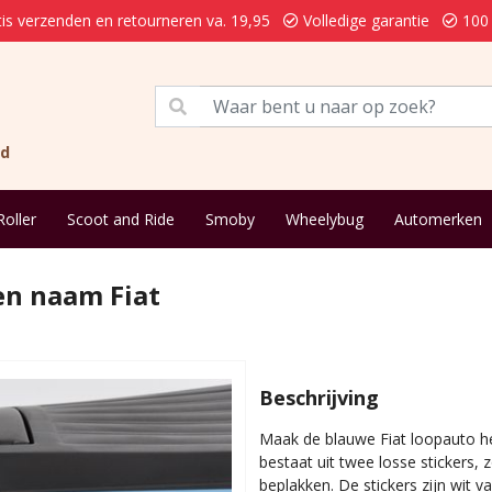
is verzenden en retourneren va. 19,95
Volledige garantie
100 
nd
Roller
Scoot and Ride
Smoby
Wheelybug
Automerken
gen naam Fiat
Beschrijving
Maak de blauwe Fiat loopauto he
bestaat uit twee losse stickers,
beplakken. De stickers zijn wit va