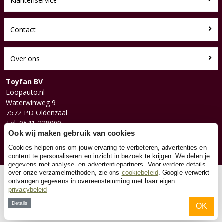
Klantenservice
Contact
Over ons
Toyfan BV
Loopauto.nl
Waterwinweg 9
7572 PD Oldenzaal
Tel. 0541-228000
Facebook
Ook wij maken gebruik van cookies
Instagram
Cookies helpen ons om jouw ervaring te verbeteren, advertenties en
content te personaliseren en inzicht in bezoek te krijgen. We delen je
gegevens met analyse- en advertentiepartners. Voor verdere details
over onze verzamelmethoden, zie ons
cookiebeleid
. Google verwerkt
© 2026 Toyfan BV
ontvangen gegevens in overeenstemming met haar eigen
privacybeleid
Algemene voorwaarden
Disclaimer
Privacy
Cookies
Details
OK