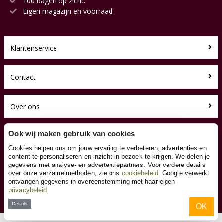
100 dagen op zicht.
Eigen magazijn en voorraad.
Klantenservice
Contact
Over ons
Toyfan BV
Ook wij maken gebruik van cookies
Loopauto.nl
Cookies helpen ons om jouw ervaring te verbeteren, advertenties en
Waterwinweg 9
content te personaliseren en inzicht in bezoek te krijgen. We delen je
7572 PD Oldenzaal
gegevens met analyse- en advertentiepartners. Voor verdere details
Tel. 0541-228000
over onze verzamelmethoden, zie ons
cookiebeleid
. Google verwerkt
Facebook
ontvangen gegevens in overeenstemming met haar eigen
privacybeleid
Instagram
Details
OK