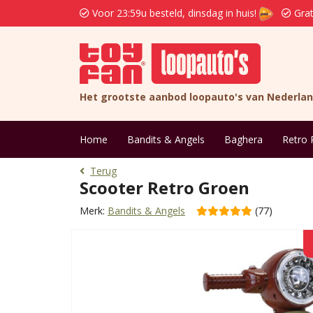
Voor 23:59u besteld, dinsdag in huis!
Grat
Het grootste aanbod loopauto's van Nederla
Home
Bandits & Angels
Baghera
Retro 
Terug
Scooter Retro Groen
Merk:
Bandits & Angels
(77)