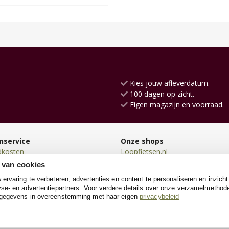
Kies jouw afleverdatum.
100 dagen op zicht.
Eigen magazijn en voorraad.
nservice
Onze shops
dkosten
Loopfietsen.nl
en
Driewielers.nl
 van cookies
en
Loopwagens.nl
rvaring te verbeteren, advertenties en content te personaliseren en inzicht
n
SpeeltentXL.nl
se- en advertentiepartners. Voor verdere details over onze verzamelmethod
neren
Poppenwagen.nl
 gegevens in overeenstemming met haar eigen
privacybeleid
e
Poppenhuis.nl
Hobbelpaarden.nl