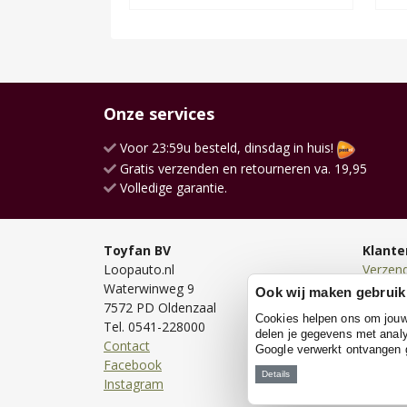
Onze services
Voor 23:59u besteld, dinsdag in huis!
Gratis verzenden en retourneren va. 19,95
Volledige garantie.
Toyfan BV
Klante
Loopauto.nl
Verzen
Waterwinweg 9
Bezorg
Ook wij maken gebruik
7572 PD Oldenzaal
Bestell
Cookies helpen ons om jouw e
Tel. 0541-228000
Betale
delen je gegevens met analy
Contact
Retour
Google verwerkt ontvangen
Facebook
Garanti
Details
Instagram