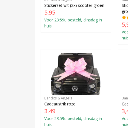
Stickerset wit (2x) scooter groen
Sti
5,95
gr
Voor 23:59u besteld, dinsdag in
5,
huis!
Voo
hui
Bandits & Angels
Ban
Cadeaustrik roze
Cad
3,49
3,
Voor 23:59u besteld, dinsdag in
Voo
huis!
hui