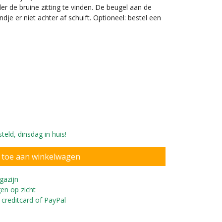
r de bruine zitting te vinden. De beugel aan de
ndje er niet achter af schuift. Optioneel: bestel een
eld, dinsdag in huis!
 maanden en 76 cm lang
gazijn
en op zicht
 creditcard of PayPal