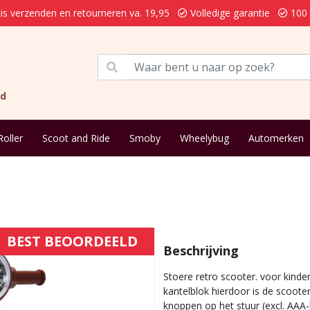
is verzenden en retourneren va. 19,95
Volledige garantie
100 
nd
Roller
Scoot and Ride
Smoby
Wheelybug
Automerken
BEST BEOORDEELD
Beschrijving
Stoere retro scooter. voor kinde
kantelblok hierdoor is de scooter
knoppen op het stuur (excl. AAA-