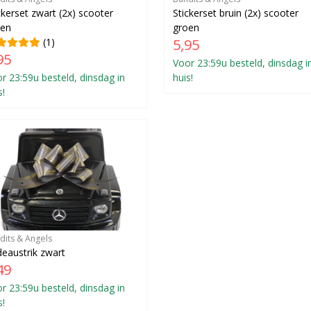
ckerset zwart (2x) scooter
Stickerset bruin (2x) scooter
oen
groen
(1)
5,95
95
Voor 23:59u besteld, dinsdag i
r 23:59u besteld, dinsdag in
huis!
s!
dits & Angels
eaustrik zwart
49
r 23:59u besteld, dinsdag in
s!