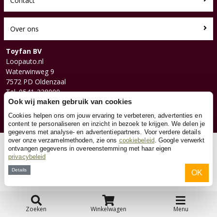
Contact
Over ons
Toyfan BV
Loopauto.nl
Waterwinweg 9
7572 PD Oldenzaal
Tel. 0541-228000
Facebook
Ook wij maken gebruik van cookies
Instagram
Cookies helpen ons om jouw ervaring te verbeteren, advertenties en
content te personaliseren en inzicht in bezoek te krijgen. We delen je
gegevens met analyse- en advertentiepartners. Voor verdere details
over onze verzamelmethoden, zie ons
cookiebeleid
. Google verwerkt
© 2026 Toyfan BV
ontvangen gegevens in overeenstemming met haar eigen
privacybeleid
Algemene voorwaarden
Disclaimer
Privacy
Cookies
Details
OK
Zoeken
Winkelwagen
Menu