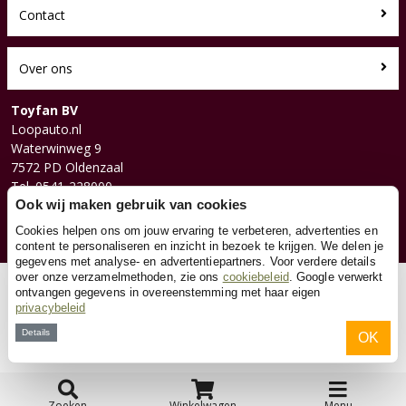
Contact
Over ons
Toyfan BV
Loopauto.nl
Waterwinweg 9
7572 PD Oldenzaal
Tel. 0541-228000
Facebook
Ook wij maken gebruik van cookies
Instagram
Cookies helpen ons om jouw ervaring te verbeteren, advertenties en
content te personaliseren en inzicht in bezoek te krijgen. We delen je
gegevens met analyse- en advertentiepartners. Voor verdere details
over onze verzamelmethoden, zie ons
cookiebeleid
. Google verwerkt
© 2026 Toyfan BV
ontvangen gegevens in overeenstemming met haar eigen
privacybeleid
Algemene voorwaarden
Disclaimer
Privacy
Cookies
Details
OK
Zoeken
Winkelwagen
Menu