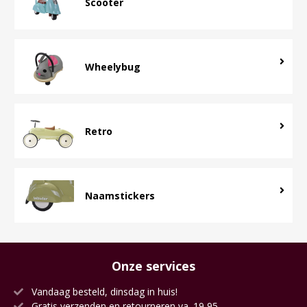
Scooter
Wheelybug
Retro
Naamstickers
Onze services
Vandaag besteld, dinsdag in huis!
Gratis verzenden en retourneren va. 19,95