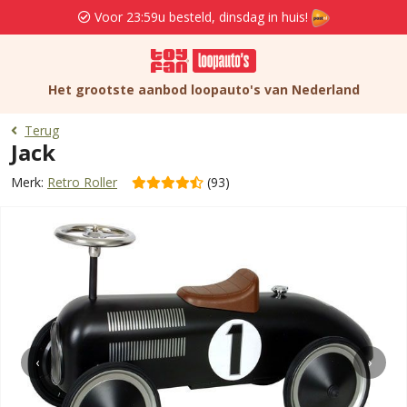
Voor 23:59u besteld, dinsdag in huis!
Het grootste aanbod loopauto's van Nederland
Terug
Jack
Merk:
Retro Roller
(93)
‹
›