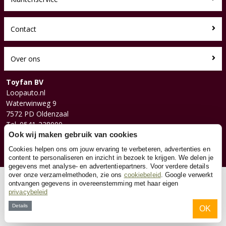
Contact
Over ons
Toyfan BV
Loopauto.nl
Waterwinweg 9
7572 PD Oldenzaal
Tel. 0541-228000
Facebook
Ook wij maken gebruik van cookies
Instagram
Cookies helpen ons om jouw ervaring te verbeteren, advertenties en
content te personaliseren en inzicht in bezoek te krijgen. We delen je
gegevens met analyse- en advertentiepartners. Voor verdere details
over onze verzamelmethoden, zie ons
cookiebeleid
. Google verwerkt
© 2026 Toyfan BV
ontvangen gegevens in overeenstemming met haar eigen
privacybeleid
Algemene voorwaarden
Disclaimer
Privacy
Cookies
Details
OK