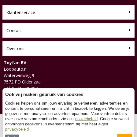
Klantenservice
Contact
Over ons
Toyfan BV
Loopauto.nl
Waterwinweg 9
7572 PD Oldenzaal
Tel. 0541-228000
Facebook
Ook wij maken gebruik van cookies
Instagram
Cookies helpen ons om jouw ervaring te verbeteren, advertenties en
content te personaliseren en inzicht in bezoek te krijgen. We delen je
gegevens met analyse- en advertentiepartners. Voor verdere details
over onze verzamelmethoden, zie ons
cookiebeleid
. Google verwerkt
© 2026 Toyfan BV
ontvangen gegevens in overeenstemming met haar eigen
privacybeleid
Algemene voorwaarden
Disclaimer
Privacy
Cookies