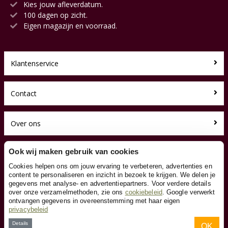
Kies jouw afleverdatum.
100 dagen op zicht.
Eigen magazijn en voorraad.
Klantenservice
Contact
Over ons
Toyfan BV
Ook wij maken gebruik van cookies
Loopauto.nl
Cookies helpen ons om jouw ervaring te verbeteren, advertenties en
Waterwinweg 9
content te personaliseren en inzicht in bezoek te krijgen. We delen je
7572 PD Oldenzaal
gegevens met analyse- en advertentiepartners. Voor verdere details
Tel. 0541-228000
over onze verzamelmethoden, zie ons
cookiebeleid
. Google verwerkt
Facebook
ontvangen gegevens in overeenstemming met haar eigen
privacybeleid
Instagram
Details
OK