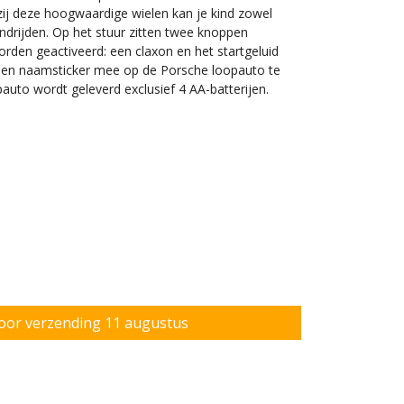
kzij deze hoogwaardige wielen kan je kind zowel
ndrijden. Op het stuur zitten twee knoppen
rden geactiveerd: een claxon en het startgeluid
 een naamsticker mee op de Porsche loopauto te
pauto wordt geleverd exclusief 4 AA-batterijen.
aanden oud en 82 cm lang