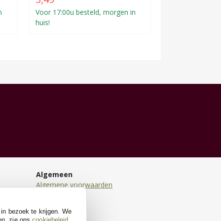
n
Voor 17:00u besteld, morgen in
huis!
Algemeen
Algemene voorwaarden
Disclaimer
Privacy
 in bezoek te krijgen. We
Cookies
en, zie ons
cookiebeleid
.