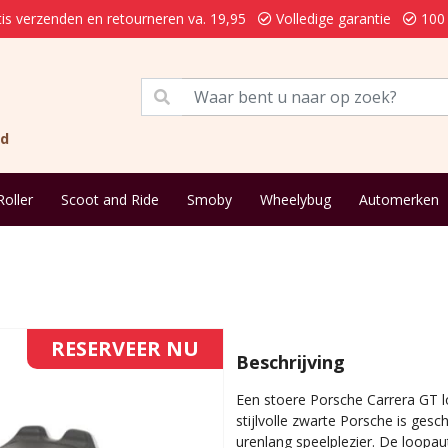
is verzenden en retourneren va. 19,95
Volledige garantie
100 
nd
Roller
Scoot and Ride
Smoby
Wheelybug
Automerken
RESERVEER NU
Beschrijving
Een stoere Porsche Carrera GT
stijlvolle zwarte Porsche is gesc
urenlang speelplezier. De loopau