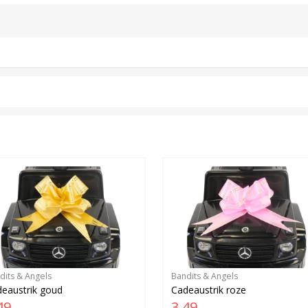
dits & Angels
Bandits & Angels
eaustrik goud
Cadeaustrik roze
49
3,49