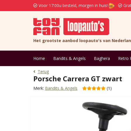
Voor 17:00u besteld, morgen in huis!
Grat
Het grootste aanbod loopauto's van Nederla
Home
Bandits & Angels
Baghera
Retro 
Terug
Porsche Carrera GT zwart
Merk:
Bandits & Angels
(1)