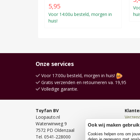
5,95
Voo
Voor 14:00u besteld, morgen in
hui
huis!
Onze services
Voor 17:00u besteld, morgen in huis!
Gratis verzenden en retourneren va. 19,95
Volledige garantie.
Toyfan BV
Klante
Loopauto.nl
Verzen
Waterwinweg 9
Bezorg
Ook wij maken gebruik
7572 PD Oldenzaal
Bestell
Cookies helpen ons om jouw e
Tel. 0541-228000
Betale
delen je gegevens met analy