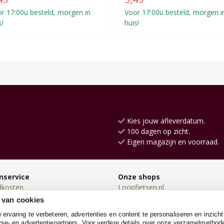
r 17:00u besteld, morgen in
Voor 17:00u besteld, morgen i
s!
huis!
Kies jouw afleverdatum.
100 dagen op zicht.
Eigen magazijn en voorraad.
nservice
Onze shops
dkosten
Loopfietsen.nl
en
Driewielers.nl
 van cookies
en
Loopwagens.nl
rvaring te verbeteren, advertenties en content te personaliseren en inzicht
n
SpeeltentXL.nl
se- en advertentiepartners. Voor verdere details over onze verzamelmethod