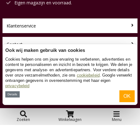
Eigen magazijn en voorraad.
Klantenservice
Contact
Ook wij maken gebruik van cookies
Cookies helpen ons om jouw ervaring te verbeteren, advertenties en
Over ons
content te personaliseren en inzicht in bezoek te krijgen. We delen je
gegevens met analyse- en advertentiepartners. Voor verdere details
over onze verzamelmethoden, zie ons
cookiebeleid
. Google verwerkt
Toyfan BV
ontvangen gegevens in overeenstemming met haar eigen
Loopauto.nl
privacybeleid
Waterwinweg 9
Details
OK
7572 PD Oldenzaal
Tel. 0541-228000
Facebook
Instagram
Zoeken
Winkelwagen
Menu
© 2026 Toyfan BV