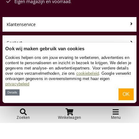
Eigen magazijn en voorraad.
Klantenservice
Contact
Ook wij maken gebruik van cookies
Cookies helpen ons om jouw ervaring te verbeteren, advertenties en
Over ons
content te personaliseren en inzicht in bezoek te krijgen. We delen je
gegevens met analyse- en advertentiepartners. Voor verdere details
over onze verzamelmethoden, zie ons
cookiebeleid
. Google verwerkt
Toyfan BV
ontvangen gegevens in overeenstemming met haar eigen
Loopauto.nl
privacybeleid
Waterwinweg 9
Details
OK
7572 PD Oldenzaal
Tel. 0541-228000
Facebook
Instagram
Zoeken
Winkelwagen
Menu
© 2026 Toyfan BV