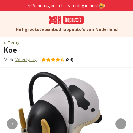
Vandaag besteld, zaterdag in huis!
Het grootste aanbod loopauto's van Nederland
Terug
Koe
Merk:
Wheelybug
(84)
‹
›