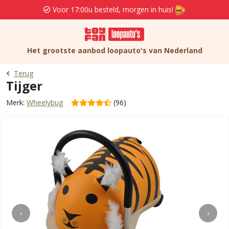
Voor 17:00u besteld, morgen in huis!
Het grootste aanbod loopauto's van Nederland
Terug
Tijger
Merk:
Wheelybug
(96)
‹
›