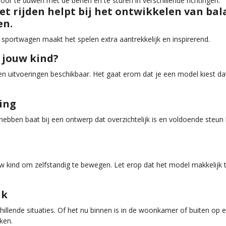
oor te duwen met de benen en te sturen in verschillende richtingen.
t rijden helpt bij het ontwikkelen van bal
en.
 sportwagen maakt het spelen extra aantrekkelijk en inspirerend.
 jouw kind?
 en uitvoeringen beschikbaar. Het gaat erom dat je een model kiest da
ing
ebben baat bij een ontwerp dat overzichtelijk is en voldoende steun b
 kind om zelfstandig te bewegen. Let erop dat het model makkelijk t
ik
illende situaties. Of het nu binnen is in de woonkamer of buiten op 
ken.