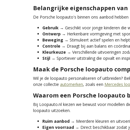
Belangrijke eigenschappen van 
De Porsche loopauto's binnen ons aanbod hebben ei
Gebruik
→ Geschikt voor jonge kinderen die 
Ontwerp
→ Herkenbare vormgeving met sporti
Beweging
→ Stimuleert actief spelen en helpt
Controle
→ Draagt bij aan balans en coördinati
Kleurkeuze
→ Verschillende uitvoeringen zoda
Stijl
→ Sportiever uitstraling die opvalt en insp
Maak de Porsche loopauto comp
Wil je de loopauto personaliseren of uitbreiden? B
onze collectie
automerken
, zoals een
Mercedes lo
Waarom een Porsche loopauto be
Bij Loopauto.nl kiezen we bewust voor modellen di
loopauto uitzoeken.
Ruim aanbod
→ Meerdere kleuren en uitvoeri
Eigen voorraad
→ Direct beschikbaar zodat j