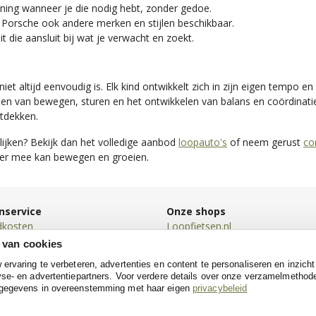
ing wanneer je die nodig hebt, zonder gedoe.
orsche ook andere merken en stijlen beschikbaar.
t die aansluit bij wat je verwacht en zoekt.
iet altijd eenvoudig is. Elk kind ontwikkelt zich in zijn eigen tempo 
enen van bewegen, sturen en het ontwikkelen van balans en coördinati
ntdekken.
elijken? Bekijk dan het volledige aanbod
loopauto's
of neem gerust
co
ier mee kan bewegen en groeien.
nservice
Onze shops
dkosten
Loopfietsen.nl
en
Driewielers.nl
 van cookies
en
Loopwagens.nl
rvaring te verbeteren, advertenties en content te personaliseren en inzicht
n
SpeeltentXL.nl
se- en advertentiepartners. Voor verdere details over onze verzamelmethod
neren
Poppenwagen.nl
 gegevens in overeenstemming met haar eigen
privacybeleid
e
Poppenhuis.nl
Hobbelpaarden.nl