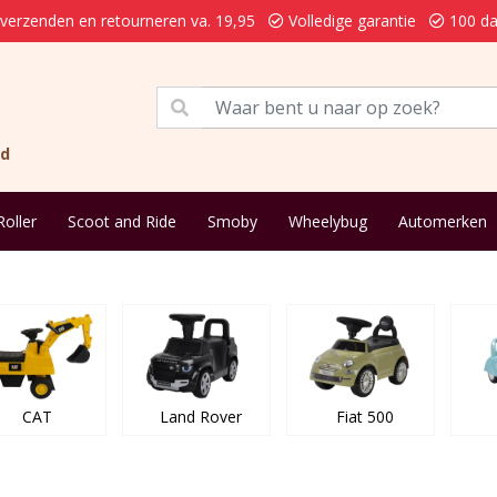
 verzenden en retourneren va. 19,95
Volledige garantie
100 da
nd
Roller
Scoot and Ride
Smoby
Wheelybug
Automerken
CAT
Land Rover
Fiat 500