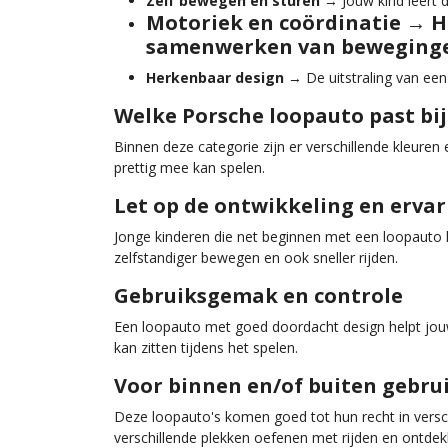
Zelf bewegen en sturen
→ Jouw kind leert d
Motoriek en coördinatie
→ He
samenwerken van beweging
Herkenbaar design
→ De uitstraling van een
Welke Porsche loopauto past bij
Binnen deze categorie zijn er verschillende kleuren
prettig mee kan spelen.
Let op de ontwikkeling en ervar
Jonge kinderen die net beginnen met een loopauto h
zelfstandiger bewegen en ook sneller rijden.
Gebruiksgemak en controle
Een loopauto met goed doordacht design helpt jouw
kan zitten tijdens het spelen.
Voor binnen en/of buiten gebru
Deze loopauto's komen goed tot hun recht in versch
verschillende plekken oefenen met rijden en ontdek