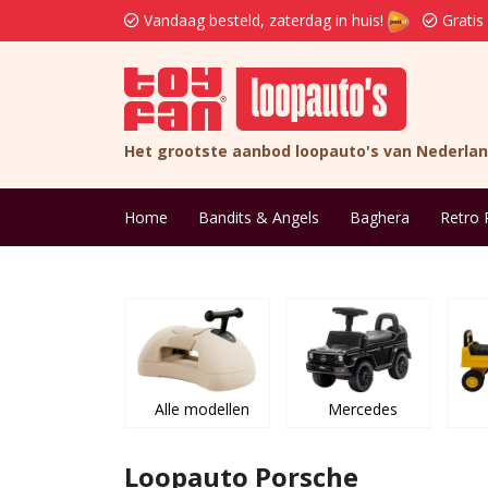
Vandaag besteld, zaterdag in huis!
Gratis
Het grootste aanbod loopauto's van Nederla
Home
Bandits & Angels
Baghera
Retro 
Alle modellen
Mercedes
Loopauto Porsche