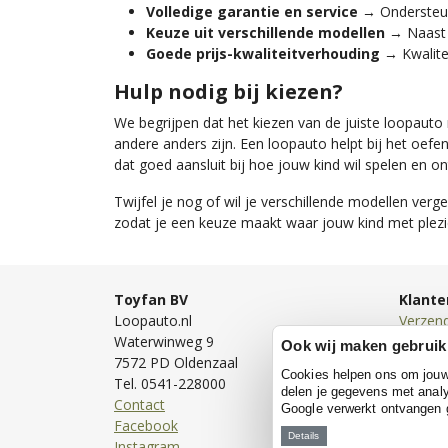
Volledige garantie en service
→ Ondersteun
Keuze uit verschillende modellen
→ Naast P
Goede prijs-kwaliteitverhouding
→ Kwalitei
Hulp nodig bij kiezen?
We begrijpen dat het kiezen van de juiste loopauto n
andere anders zijn. Een loopauto helpt bij het oef
dat goed aansluit bij hoe jouw kind wil spelen en o
Twijfel je nog of wil je verschillende modellen verg
zodat je een keuze maakt waar jouw kind met plez
Toyfan BV
Klante
Loopauto.nl
Verzen
Waterwinweg 9
Bezorg
Ook wij maken gebruik
7572 PD Oldenzaal
Bestell
Cookies helpen ons om jouw e
Tel. 0541-228000
Betale
delen je gegevens met analy
Contact
Retour
Google verwerkt ontvangen
Facebook
Garanti
Details
Instagram